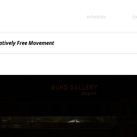
Artworks
Ex
elatively Free Movement