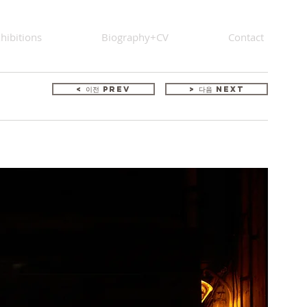
hibitions
Biography+CV
Contact
< 이전 Prev
> 다음 Next