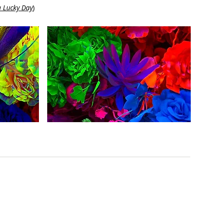
a Lucky Day
)