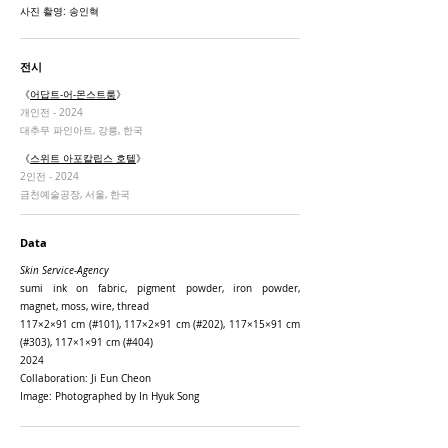
사진 촬영: 송인혁
전시
《
어답트-어-몬스트룸
》
개인전 - 2024
대추무 파인아트, 강릉, 한국
《
스위트 아포칼립스 호텔
》
2인전 - 2024
금천예술공장, 서울, 한국
Data
Skin Service-Agency
sumi ink on fabric
, pigment pow
der,
iron powder,
magnet,
mos
s,
wire,
thread
117×
2
×91 cm (#101), 117×2×91 cm (#202), 117×15×91 cm
(#303), 117×1×91 cm (#404)
2024
Collaboratio
n:
J
i Eun Cheon
Image: Photographed by In Hyuk Song