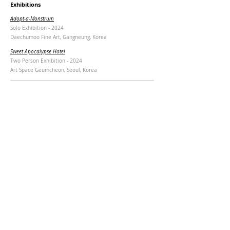
Exhibitions
Adopt-a-Monstrum
Solo Exhibition - 2024
Daechumoo Fine Art, Gangneung, Korea
Sweet Apocalypse Hotel
Two Person Exhibition - 2024
Art Space Geumcheon, Seoul, Korea