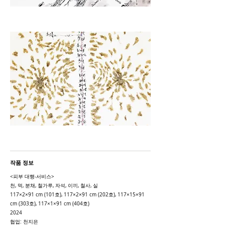
작품 정보
<피부 대행-서비스>
천
, 먹, 분채, 철가루, 자석, 이끼
,
​
철사, 실
117×2×91
cm (101호), 117×2×91 cm (202호), 117×15×91
cm (303호), 117×1×91 cm (404호)
2024
​협업:
천지은